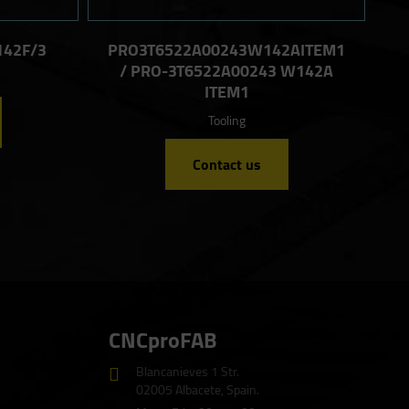
42F/3
PRO3T6522A00243W142AITEM1
/ PRO-3T6522A00243 W142A
ITEM1
Tooling
Contact us
CNCproFAB
Blancanieves 1 Str.
02005 Albacete, Spain.