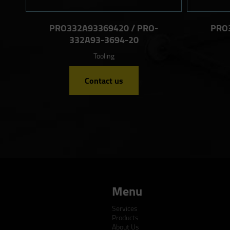
PRO332A93369420 / PRO-
PRO
332A93-3694-20
Tooling
Contact us
Menu
Services
Products
About Us