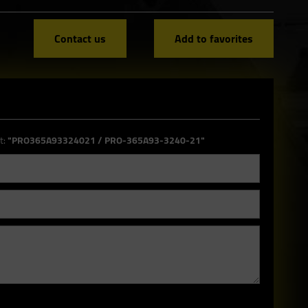
Contact us
Add to favorites
t:
"PRO365A93324021 / PRO-365A93-3240-21"