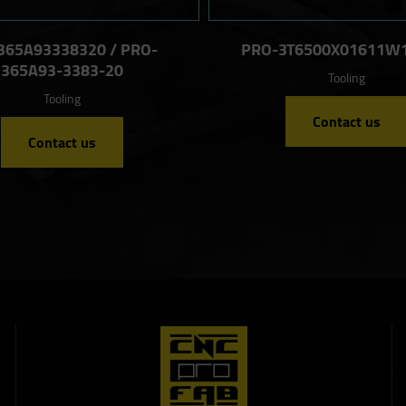
365A93338320 / PRO-
PRO-3T6500X01611W1
365A93-3383-20
Tooling
Tooling
Contact us
Contact us