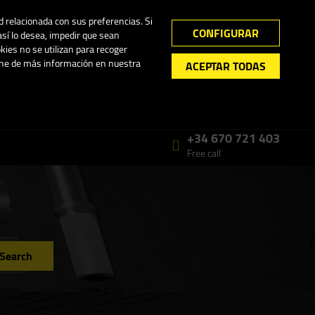
My Account
0
ad relacionada con sus preferencias. Si
CONFIGURAR
así lo desea, impedir que sean
kies no se utilizan para recoger
pone de más información en nuestra
ACEPTAR TODAS
Str.
Mon - Fri 7.00 - 15.00
English
 Spain.
+34 670 721 403
Free call
Search