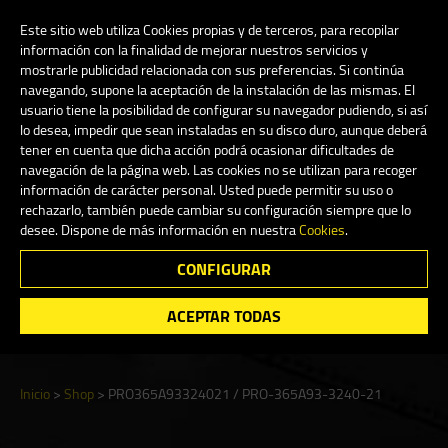
My Account
0
Este sitio web utiliza Cookies propias y de terceros, para recopilar
información con la finalidad de mejorar nuestros servicios y
mostrarle publicidad relacionada con sus preferencias. Si continúa
navegando, supone la aceptación de la instalación de las mismas. El
Español
usuario tiene la posibilidad de configurar su navegador pudiendo, si así
lo desea, impedir que sean instaladas en su disco duro, aunque deberá
tener en cuenta que dicha acción podrá ocasionar dificultades de
navegación de la página web. Las cookies no se utilizan para recoger
información de carácter personal. Usted puede permitir su uso o
Shop
rechazarlo, también puede cambiar su configuración siempre que lo
desee. Dispone de más información en nuestra
Cookies
.
CONFIGURAR
Search
ACEPTAR TODAS
Inicio
>
Shop
>
PRO365A93324021 / PRO-365A93-3240-21