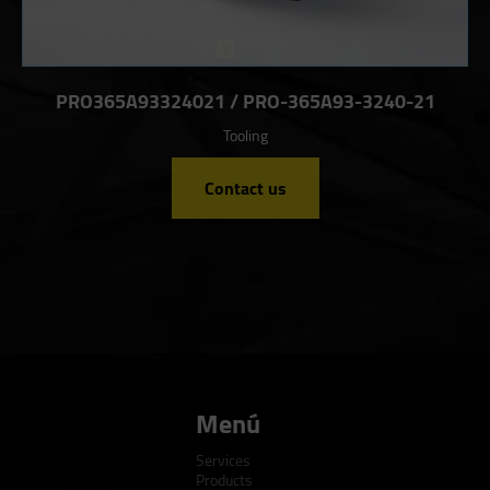
PRO365A93324021 / PRO-365A93-3240-21
Tooling
Contact us
Menú
Services
Products