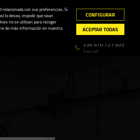
ad relacionada con sus preferencias. Si
Mon - Fri 7.00 - 15.00
English
CONFIGURAR
así lo desea, impedir que sean
ain.
kies no se utilizan para recoger
pone de más información en nuestra
ACEPTAR TODAS
+34 670 721 403
Free call