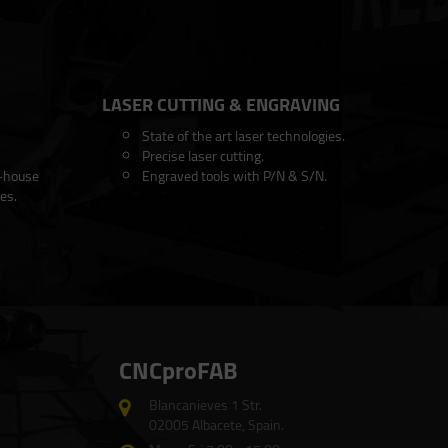
LASER CUTTING & ENGRAVING
State of the art laser technologies.
Precise laser cutting.
n-house
Engraved tools with P/N & S/N.
es.
CNCproFAB
Blancanieves 1 Str.
02005 Albacete, Spain.