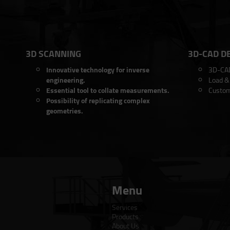
3D SCANNING
3D-CAD D
Innovative technology for inverse
3D-CAD
engineering.
Load & 
Essential tool to collate measurements.
Custom
Possibility of replicating complex
geometries.
Menu
Services
Products
About Us