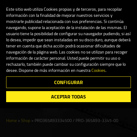
My Account
0
Este sitio web utiliza Cookies propias y de terceros, para recopilar
información con la finalidad de mejorar nuestros servicios y
mostrarle publicidad relacionada con sus preferencias. Si continúa
navegando, supone la aceptación de la instalación de las mismas. El
English
usuario tiene la posibilidad de configurar su navegador pudiendo, si así
lo desea, impedir que sean instaladas en su disco duro, aunque deberá
tener en cuenta que dicha acción podrá ocasionar dificultades de
navegación de la página web. Las cookies no se utilizan para recoger
información de carácter personal. Usted puede permitir su uso o
Shop
rechazarlo, también puede cambiar su configuración siempre que lo
desee. Dispone de más información en nuestra
Cookies
.
CONFIGURAR
Search
ACEPTAR TODAS
Home
>
Shop
>
PRO365A93334500 / PRO-365A93-3345-00