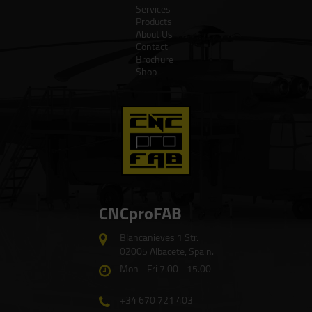
Services
Products
About Us
Contact
Brochure
Shop
CNCproFAB
Blancanieves 1 Str.
02005 Albacete, Spain.
Mon - Fri 7.00 - 15.00
+34 670 721 403