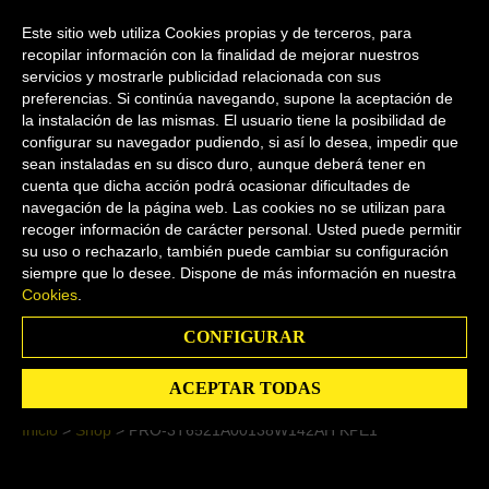
My Account
0
Este sitio web utiliza Cookies propias y de terceros, para
recopilar información con la finalidad de mejorar nuestros
servicios y mostrarle publicidad relacionada con sus
preferencias. Si continúa navegando, supone la aceptación de
Español
la instalación de las mismas. El usuario tiene la posibilidad de
configurar su navegador pudiendo, si así lo desea, impedir que
sean instaladas en su disco duro, aunque deberá tener en
cuenta que dicha acción podrá ocasionar dificultades de
navegación de la página web. Las cookies no se utilizan para
recoger información de carácter personal. Usted puede permitir
Shop
su uso o rechazarlo, también puede cambiar su configuración
siempre que lo desee. Dispone de más información en nuestra
Cookies
.
Search
CONFIGURAR
ACEPTAR TODAS
Inicio
>
Shop
>
PRO-3T6521A00138W142AH KPE1