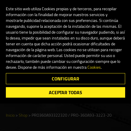
My Account
0
Este sitio web utiliza Cookies propias y de terceros, para recopilar
información con la finalidad de mejorar nuestros servicios y
mostrarle publicidad relacionada con sus preferencias. Si continúa
navegando, supone la aceptación de la instalación de las mismas. El
Español
usuario tiene la posibilidad de configurar su navegador pudiendo, si así
lo desea, impedir que sean instaladas en su disco duro, aunque deberá
tener en cuenta que dicha acción podrá ocasionar dificultades de
navegación de la página web. Las cookies no se utilizan para recoger
información de carácter personal. Usted puede permitir su uso o
Shop
rechazarlo, también puede cambiar su configuración siempre que lo
desee. Dispone de más información en nuestra
Cookies
.
CONFIGURAR
Search
ACEPTAR TODAS
Inicio
>
Shop
>
PRO360A93322320 / PRO-360A93-3223-20