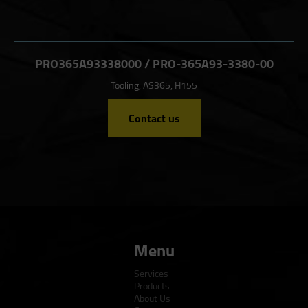
PRO365A93338000 / PRO-365A93-3380-00
Tooling, AS365, H155
Contact us
Menu
Services
Products
About Us