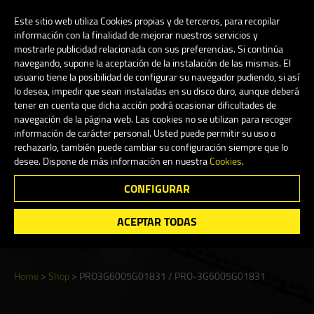
My Account
0
Este sitio web utiliza Cookies propias y de terceros, para recopilar
información con la finalidad de mejorar nuestros servicios y
mostrarle publicidad relacionada con sus preferencias. Si continúa
navegando, supone la aceptación de la instalación de las mismas. El
English
usuario tiene la posibilidad de configurar su navegador pudiendo, si así
lo desea, impedir que sean instaladas en su disco duro, aunque deberá
tener en cuenta que dicha acción podrá ocasionar dificultades de
navegación de la página web. Las cookies no se utilizan para recoger
información de carácter personal. Usted puede permitir su uso o
Shop
rechazarlo, también puede cambiar su configuración siempre que lo
desee. Dispone de más información en nuestra
Cookies
.
CONFIGURAR
Search
ACEPTAR TODAS
Home
>
Shop
>
PRO3G6005G01831 / PRO-3G6005G01831