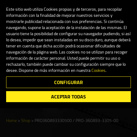
My Account
0
Este sitio web utiliza Cookies propias y de terceros, para recopilar
información con la finalidad de mejorar nuestros servicios y
mostrarle publicidad relacionada con sus preferencias. Si continúa
navegando, supone la aceptación de la instalación de las mismas. El
English
usuario tiene la posibilidad de configurar su navegador pudiendo, si así
lo desea, impedir que sean instaladas en su disco duro, aunque deberá
tener en cuenta que dicha acción podrá ocasionar dificultades de
navegación de la página web. Las cookies no se utilizan para recoger
información de carácter personal. Usted puede permitir su uso o
Shop
rechazarlo, también puede cambiar su configuración siempre que lo
desee. Dispone de más información en nuestra
Cookies
.
CONFIGURAR
Search
ACEPTAR TODAS
Home
>
Shop
>
PRO360A93330500 / PRO-360A93-3305-00