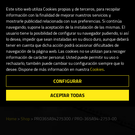
My Account
0
Este sitio web utiliza Cookies propias y de terceros, para recopilar
información con la finalidad de mejorar nuestros servicios y
mostrarle publicidad relacionada con sus preferencias. Si continúa
navegando, supone la aceptación de la instalación de las mismas. El
English
usuario tiene la posibilidad de configurar su navegador pudiendo, si así
lo desea, impedir que sean instaladas en su disco duro, aunque deberá
tener en cuenta que dicha acción podrá ocasionar dificultades de
navegación de la página web. Las cookies no se utilizan para recoger
información de carácter personal. Usted puede permitir su uso o
Shop
rechazarlo, también puede cambiar su configuración siempre que lo
desee. Dispone de más información en nuestra
Cookies
.
CONFIGURAR
Search
ACEPTAR TODAS
Home
>
Shop
>
PRO365A94275300 / PRO-365A94-2753-00