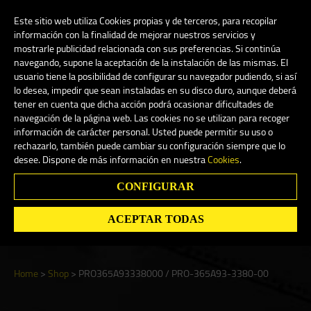
My Account
0
Este sitio web utiliza Cookies propias y de terceros, para recopilar
información con la finalidad de mejorar nuestros servicios y
mostrarle publicidad relacionada con sus preferencias. Si continúa
navegando, supone la aceptación de la instalación de las mismas. El
English
usuario tiene la posibilidad de configurar su navegador pudiendo, si así
lo desea, impedir que sean instaladas en su disco duro, aunque deberá
tener en cuenta que dicha acción podrá ocasionar dificultades de
navegación de la página web. Las cookies no se utilizan para recoger
información de carácter personal. Usted puede permitir su uso o
rechazarlo, también puede cambiar su configuración siempre que lo
Shop
desee. Dispone de más información en nuestra
Cookies
.
CONFIGURAR
Search
ACEPTAR TODAS
Home
>
Shop
>
PRO365A93338000 / PRO-365A93-3380-00