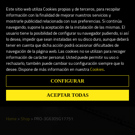
My Account
0
Este sitio web utiliza Cookies propias y de terceros, para recopilar
información con la finalidad de mejorar nuestros servicios y
mostrarle publicidad relacionada con sus preferencias. Si continúa
navegando, supone la aceptación de la instalación de las mismas. El
English
usuario tiene la posibilidad de configurar su navegador pudiendo, si así
lo desea, impedir que sean instaladas en su disco duro, aunque deberá
tener en cuenta que dicha acción podrá ocasionar dificultades de
navegación de la página web. Las cookies no se utilizan para recoger
información de carácter personal. Usted puede permitir su uso o
rechazarlo, también puede cambiar su configuración siempre que lo
Shop
desee. Dispone de más información en nuestra
Cookies
.
CONFIGURAR
Search
ACEPTAR TODAS
Home
>
Shop
>
PRO-3G6305G17751