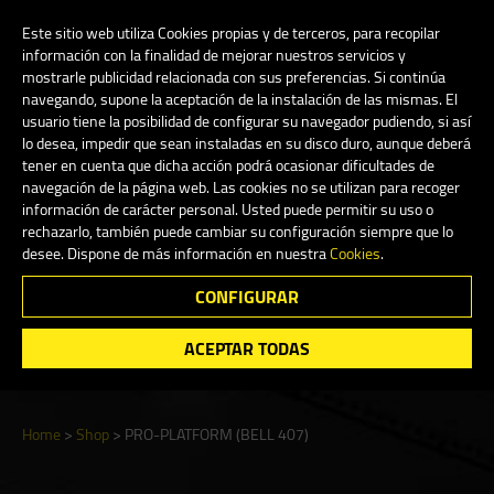
My Account
0
Este sitio web utiliza Cookies propias y de terceros, para recopilar
información con la finalidad de mejorar nuestros servicios y
mostrarle publicidad relacionada con sus preferencias. Si continúa
navegando, supone la aceptación de la instalación de las mismas. El
English
usuario tiene la posibilidad de configurar su navegador pudiendo, si así
lo desea, impedir que sean instaladas en su disco duro, aunque deberá
tener en cuenta que dicha acción podrá ocasionar dificultades de
navegación de la página web. Las cookies no se utilizan para recoger
información de carácter personal. Usted puede permitir su uso o
Shop
rechazarlo, también puede cambiar su configuración siempre que lo
desee. Dispone de más información en nuestra
Cookies
.
CONFIGURAR
Search
ACEPTAR TODAS
Home
>
Shop
>
PRO-PLATFORM (BELL 407)