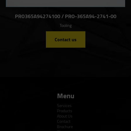
PRO365A94274100 / PRO-365A94-2741-00
Tooling
Contact us
Menu
Services
Products
About Us
Contact
Brochure