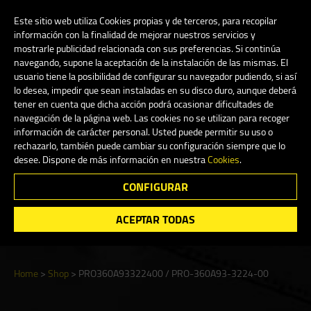
My Account
0
Este sitio web utiliza Cookies propias y de terceros, para recopilar
información con la finalidad de mejorar nuestros servicios y
mostrarle publicidad relacionada con sus preferencias. Si continúa
navegando, supone la aceptación de la instalación de las mismas. El
English
usuario tiene la posibilidad de configurar su navegador pudiendo, si así
lo desea, impedir que sean instaladas en su disco duro, aunque deberá
tener en cuenta que dicha acción podrá ocasionar dificultades de
navegación de la página web. Las cookies no se utilizan para recoger
información de carácter personal. Usted puede permitir su uso o
Shop
rechazarlo, también puede cambiar su configuración siempre que lo
desee. Dispone de más información en nuestra
Cookies
.
CONFIGURAR
Search
ACEPTAR TODAS
Home
>
Shop
>
PRO360A93322400 / PRO-360A93-3224-00