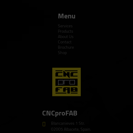
Menu
Services
Products
About Us
Contact
Brochure
Shop
CNCproFAB
Blancanieves 1 Str.
02005 Albacete, Spain.