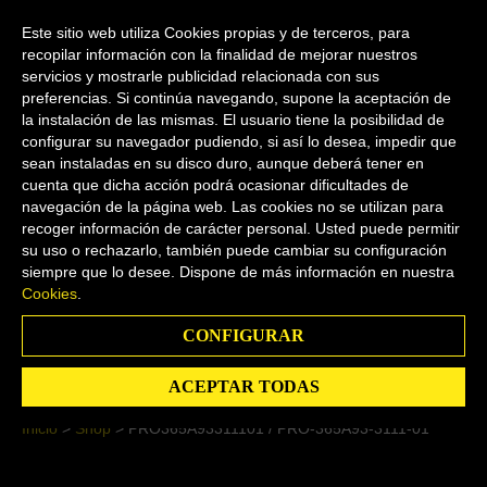
My Account
0
Este sitio web utiliza Cookies propias y de terceros, para
recopilar información con la finalidad de mejorar nuestros
servicios y mostrarle publicidad relacionada con sus
preferencias. Si continúa navegando, supone la aceptación de
Español
la instalación de las mismas. El usuario tiene la posibilidad de
configurar su navegador pudiendo, si así lo desea, impedir que
sean instaladas en su disco duro, aunque deberá tener en
cuenta que dicha acción podrá ocasionar dificultades de
navegación de la página web. Las cookies no se utilizan para
recoger información de carácter personal. Usted puede permitir
Shop
su uso o rechazarlo, también puede cambiar su configuración
siempre que lo desee. Dispone de más información en nuestra
Cookies
.
Search
CONFIGURAR
ACEPTAR TODAS
Inicio
>
Shop
>
PRO365A93311101 / PRO-365A93-3111-01