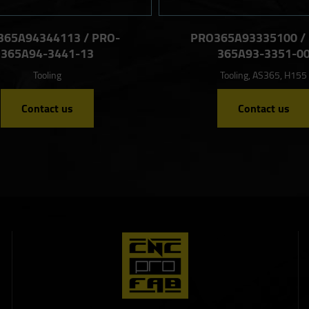
365A94344113 / PRO-
PRO365A93335100 /
365A94-3441-13
365A93-3351-0
Tooling
Tooling, AS365, H155
Contact us
Contact us