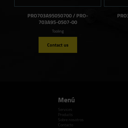
PRO703A95050700 / PRO-
PRO
703A95-0507-00
Tooling
Contact us
Menú
Services
Products
Sobre nosotros
Contacto