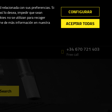
My Account
0
ad relacionada con sus preferencias. Si
CONFIGURAR
así lo desea, impedir que sean
kies no se utilizan para recoger
pone de más información en nuestra
ACEPTAR TODAS
Lunes - Viernes 7.00 - 15.00
Español
+34 670 721 403
Free call
Search