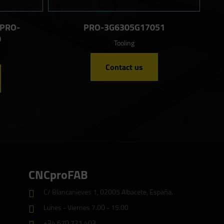
 PRO-
PRO-3G6305G17051
0
Tooling
Contact us
CNCproFAB
C/ Blancanieves 1, 02005 Albacete, España.
Lunes - Viernes 7.00 - 15.00
+34 670 721 403