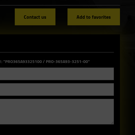
Contact us
Add to favorites
t:
"PRO365A93325100 / PRO-365A93-3251-00"