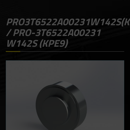
PRO3T6522A00231W142S(K
/ PRO-3T6522A00231
W142S (KPE9)