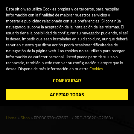
My Account
0
Este sitio web utiliza Cookies propias y de terceros, para recopilar
información con la finalidad de mejorar nuestros servicios y
mostrarle publicidad relacionada con sus preferencias. Si continúa
navegando, supone la aceptación de la instalación de las mismas. El
English
usuario tiene la posibilidad de configurar su navegador pudiendo, si así
lo desea, impedir que sean instaladas en su disco duro, aunque deberá
tener en cuenta que dicha acción podrá ocasionar dificultades de
navegación de la página web. Las cookies no se utilizan para recoger
información de carácter personal. Usted puede permitir su uso o
Shop
rechazarlo, también puede cambiar su configuración siempre que lo
desee. Dispone de más información en nuestra
Cookies
.
CONFIGURAR
Search
ACEPTAR TODAS
Home
>
Shop
>
PRO3G6205G26631 / PRO-3G6205G26631