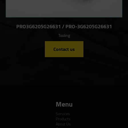
PRO3G6205G26631 / PRO-3G6205G26631
Tooling
Contact us
Menu
Services
Products
About Us