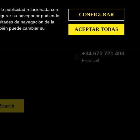
My Account
0
rle publicidad relacionada con
CONFIGURAR
nfigurar su navegador pudiendo,
ultades de navegación de la
mbién puede cambiar su
ACEPTAR TODAS
.
Mon - Fri 7.00 - 15.00
English
pain.
+34 670 721 403
Free call
Search