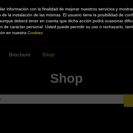
ilar información con la finalidad de mejorar nuestros servicios y mostra
de la instalación de las mismas. El usuario tiene la posibilidad de co
, aunque deberá tener en cuenta que dicha acción podrá ocasionar dific
ón de carácter personal. Usted puede permitir su uso o rechazarlo, ta
Blancanieves 1 Str
ión en nuestra
Cookies
.
02005 Albacete, S
Brochure
Shop
Shop