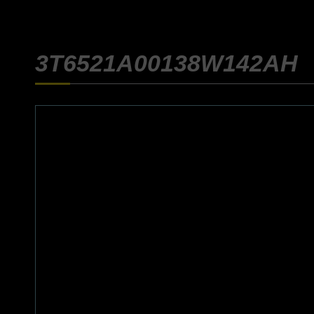
3T6521A00138W142AH