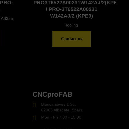
 PRO-
PRO3T6522A00231W142AJ/2(KPE9)
1
/ PRO-3T6522A00231
W142AJ/2 (KPE9)
 AS355,
Tooling
Contact us
CNCproFAB
Blancanieves 1 Str.
02005 Albacete, Spain.
Mon - Fri 7.00 - 15.00