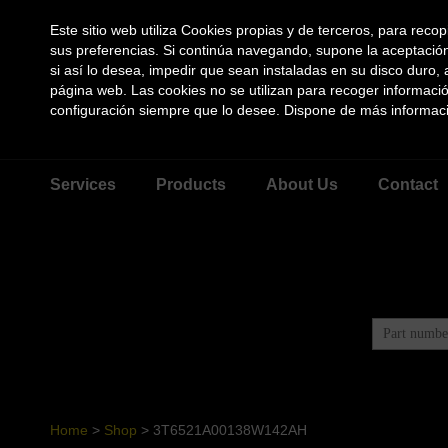
Este sitio web utiliza Cookies propias y de terceros, para recop
sus preferencias. Si continúa navegando, supone la aceptación 
si así lo desea, impedir que sean instaladas en su disco duro
página web. Las cookies no se utilizan para recoger informaci
configuración siempre que lo desee. Dispone de más informac
Services
Products
About Us
Contact
Home
>
Shop
>
3T6521A00138W142AH