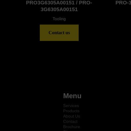
PRO3G6305A00151 / PRO-
PRO-
3G6305A00151
Tooling
Contact us
Menu
Services
Products
About Us
Contact
Brochure