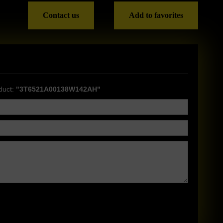
Contact us
Add to favorites
duct:
"3T6521A00138W142AH"