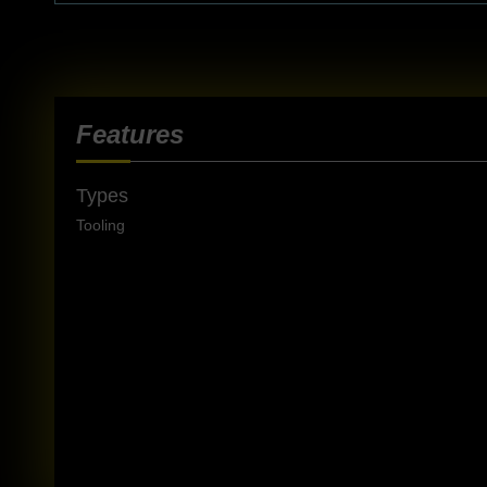
Features
Types
Tooling