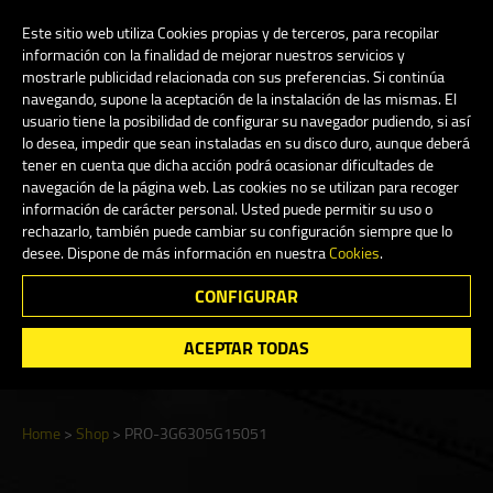
My Account
0
Este sitio web utiliza Cookies propias y de terceros, para recopilar
información con la finalidad de mejorar nuestros servicios y
mostrarle publicidad relacionada con sus preferencias. Si continúa
navegando, supone la aceptación de la instalación de las mismas. El
English
usuario tiene la posibilidad de configurar su navegador pudiendo, si así
lo desea, impedir que sean instaladas en su disco duro, aunque deberá
tener en cuenta que dicha acción podrá ocasionar dificultades de
navegación de la página web. Las cookies no se utilizan para recoger
información de carácter personal. Usted puede permitir su uso o
Shop
rechazarlo, también puede cambiar su configuración siempre que lo
desee. Dispone de más información en nuestra
Cookies
.
CONFIGURAR
Search
ACEPTAR TODAS
Home
>
Shop
>
PRO-3G6305G15051