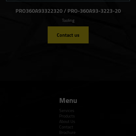
PRO360A93322320 / PRO-360A93-3223-20
Tooling
Contact us
Menu
Services
Products
About Us
Contact
Brochure