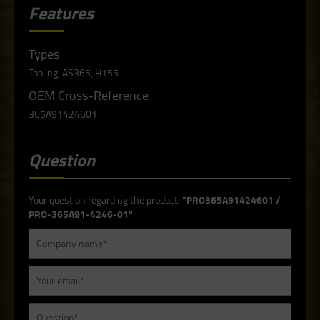
Features
Types
Tooling, AS365, H155
OEM Cross-Reference
365A91424601
Question
Your question regarding the product:
"PRO365A91424601 /
PRO-365A91-4246-01"