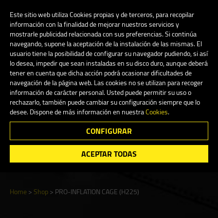
My Account
0
Este sitio web utiliza Cookies propias y de terceros, para recopilar
información con la finalidad de mejorar nuestros servicios y
mostrarle publicidad relacionada con sus preferencias. Si continúa
navegando, supone la aceptación de la instalación de las mismas. El
English
usuario tiene la posibilidad de configurar su navegador pudiendo, si así
lo desea, impedir que sean instaladas en su disco duro, aunque deberá
tener en cuenta que dicha acción podrá ocasionar dificultades de
navegación de la página web. Las cookies no se utilizan para recoger
información de carácter personal. Usted puede permitir su uso o
Shop
rechazarlo, también puede cambiar su configuración siempre que lo
desee. Dispone de más información en nuestra
Cookies
.
CONFIGURAR
Search
ACEPTAR TODAS
Home
>
Shop
>
PRO-INFLATION CAGE (H225)