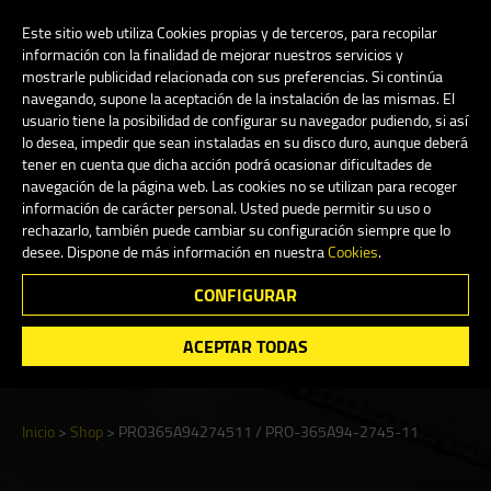
My Account
0
Este sitio web utiliza Cookies propias y de terceros, para recopilar
información con la finalidad de mejorar nuestros servicios y
mostrarle publicidad relacionada con sus preferencias. Si continúa
navegando, supone la aceptación de la instalación de las mismas. El
Español
usuario tiene la posibilidad de configurar su navegador pudiendo, si así
lo desea, impedir que sean instaladas en su disco duro, aunque deberá
tener en cuenta que dicha acción podrá ocasionar dificultades de
navegación de la página web. Las cookies no se utilizan para recoger
información de carácter personal. Usted puede permitir su uso o
Shop
rechazarlo, también puede cambiar su configuración siempre que lo
desee. Dispone de más información en nuestra
Cookies
.
CONFIGURAR
Search
ACEPTAR TODAS
Inicio
>
Shop
>
PRO365A94274511 / PRO-365A94-2745-11