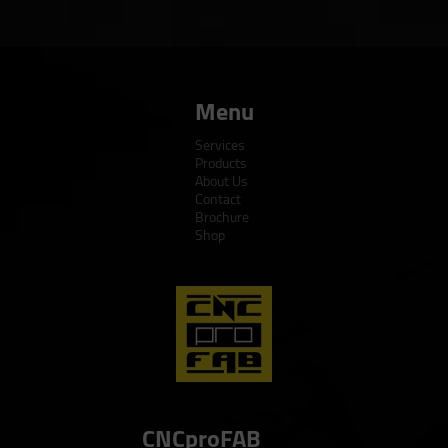
Menu
Services
Products
About Us
Contact
Brochure
Shop
CNCproFAB