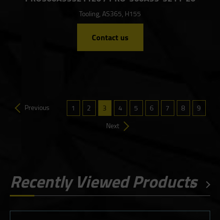
Tooling, AS365, H155
Contact us
Previous
1
2
3
4
5
6
7
8
9
Next
Recently Viewed Products