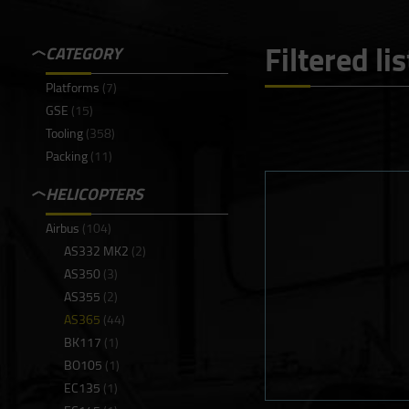
Filtered li
CATEGORY
Platforms
(7)
GSE
(15)
Tooling
(358)
Packing
(11)
HELICOPTERS
Airbus
(104)
AS332 MK2
(2)
AS350
(3)
AS355
(2)
AS365
(44)
BK117
(1)
BO105
(1)
EC135
(1)