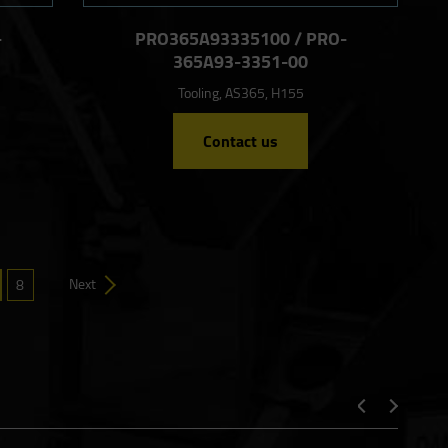
-
PRO365A93335100 / PRO-
365A93-3351-00
Tooling, AS365, H155
Contact us
Next
8