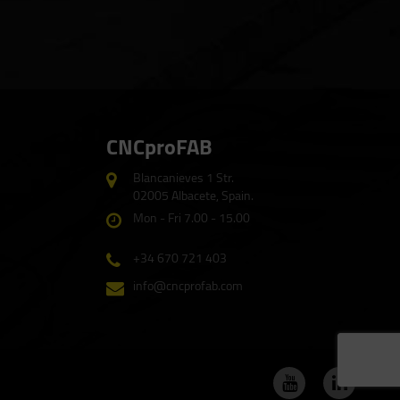
CNCproFAB
Blancanieves 1 Str.
02005 Albacete, Spain.
Mon - Fri 7.00 - 15.00
+34 670 721 403
info@cncprofab.com