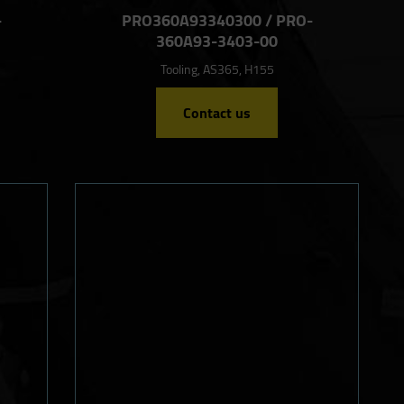
-
PRO360A93340300 / PRO-
360A93-3403-00
Tooling, AS365, H155
Contact us