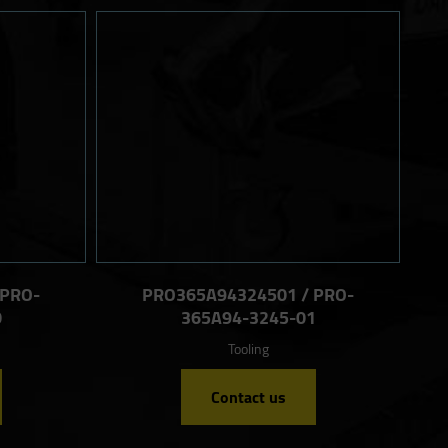
 PRO-
PRO365A94324501 / PRO-
0
365A94-3245-01
Tooling
Contact us