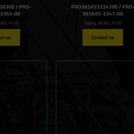
6300 / PRO-
PRO365A93334100 / PRO
3363-00
365A93-3341-00
S365, H155
Tooling, AS365, H155
ct us
Contact us