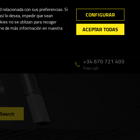
My Account
0
ad relacionada con sus preferencias. Si
CONFIGURAR
así lo desea, impedir que sean
kies no se utilizan para recoger
pone de más información en nuestra
ACEPTAR TODAS
Mon - Fri 7.00 - 15.00
English
ain.
+34 670 721 403
Free call
Search