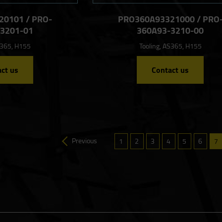
0101 / PRO-
PRO360A93321000 / PRO
3201-01
360A93-3210-00
S365, H155
Tooling, AS365, H155
ct us
Contact us
Previous
1
2
3
4
5
6
7