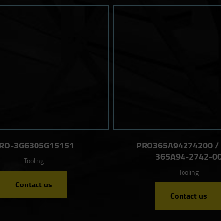
RO-3G6305G15151
PRO365A94274200 /
365A94-2742-0
Tooling
Tooling
Contact us
Contact us