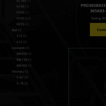
EC145
(1)
PRO365A9333
H135
(1)
365A93-
H145
(1)
H155
(45)
Tooling, A
H225
(2)
Conta
Bell
(0)
212
(0)
412
(0)
Leonardo
(0)
AW109
(0)
AW139
(0)
AW169
(0)
Sikorsky
(0)
S-61
(0)
S-76
(0)